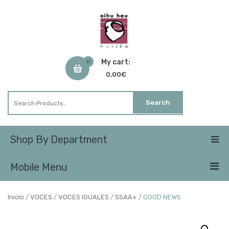
My cart:
0
0,00
€
Shop By Department
Mobile Menu
Inicio
/
VOCES
/
VOCES IGUALES
/
SSAA+
/ GOOD NEWS