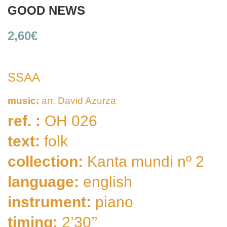
GOOD NEWS
2,60
€
SSAA
music:
arr. David Azurza
ref. :
OH 026
text:
folk
collection:
Kanta mundi nº 2
language:
english
instrument:
piano
timing:
2’30’’