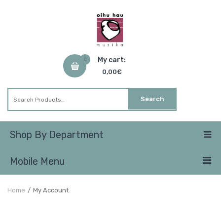
My cart:
0
0,00
€
Shop By Department
Mobile Menu
Home
/
My Account